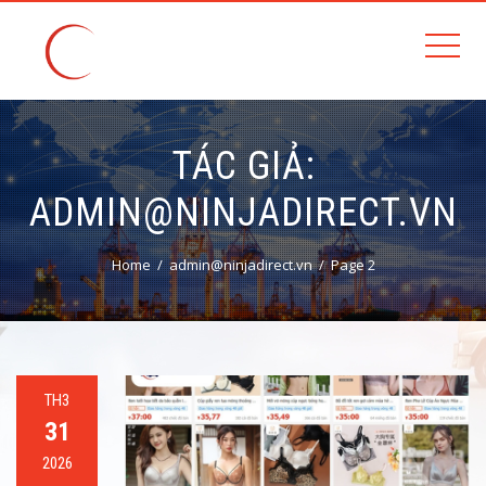
TÁC GIẢ:
ADMIN@NINJADIRECT.VN
Home
admin@ninjadirect.vn
Page 2
TH3
31
2026