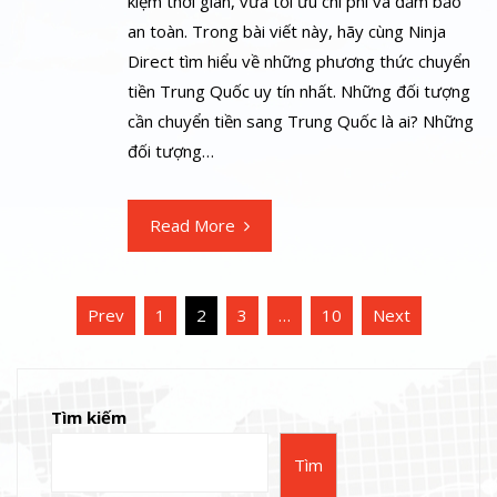
kiệm thời gian, vừa tối ưu chi phí và đảm bảo
an toàn. Trong bài viết này, hãy cùng Ninja
Direct tìm hiểu về những phương thức chuyển
tiền Trung Quốc uy tín nhất. Những đối tượng
cần chuyển tiền sang Trung Quốc là ai? Những
đối tượng…
Read More
Phân
Prev
1
2
3
…
10
Next
trang
bài
viết
Tìm kiếm
Tìm