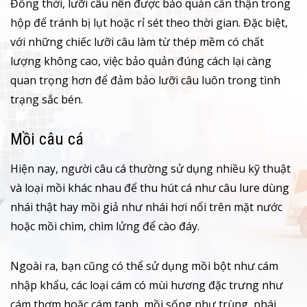
Đồng thời, lưỡi câu nên được bảo quản cẩn thận trong
hộp để tránh bị lụt hoặc rỉ sét theo thời gian. Đặc biệt,
với những chiếc lưỡi câu làm từ thép mềm có chất
lượng không cao, việc bảo quản đúng cách lại càng
quan trọng hơn để đảm bảo lưỡi câu luôn trong tình
trạng sắc bén.
Mồi câu cá
Hiện nay, người câu cá thường sử dụng nhiều kỹ thuật
và loại mồi khác nhau để thu hút cá như câu lure dùng
nhái thật hay mồi giả như nhái hơi nổi trên mặt nước
hoặc mồi chìm, chìm lửng để cào đáy.
Ngoài ra, bạn cũng có thể sử dụng mồi bột như cám
nhập khẩu, các loại cám có mùi hương đặc trưng như
cám thơm hoặc cám tanh, mồi sống như trùng, nhái