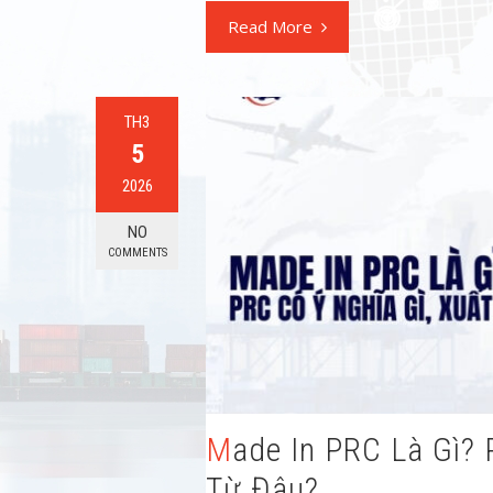
Read More
TH3
5
2026
NO
COMMENTS
Made In PRC Là Gì? PRC Có Ý Nghĩa Gì, Xuất Xứ
Từ Đâu?