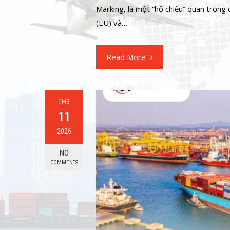
Marking, là một “hộ chiếu” quan trọng 
(EU) và…
Read More
TH3
11
2026
NO
COMMENTS