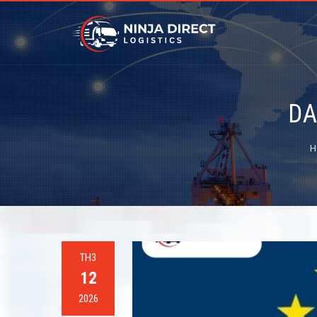
D
H
TH3
12
2026