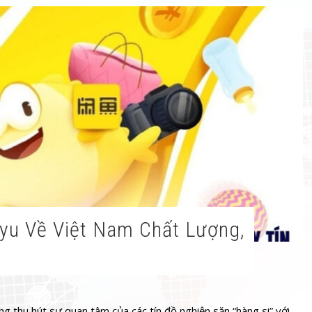
g thu hút sự quan tâm của các tín đồ nghiện săn “hàng si” với