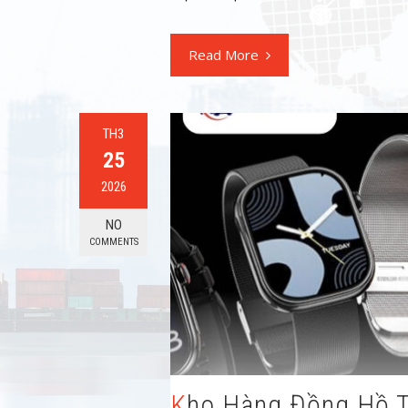
Read More
TH3
25
2026
NO
COMMENTS
Kho Hàng Đồng Hồ Thông Minh Giá Rẻ Và Chất