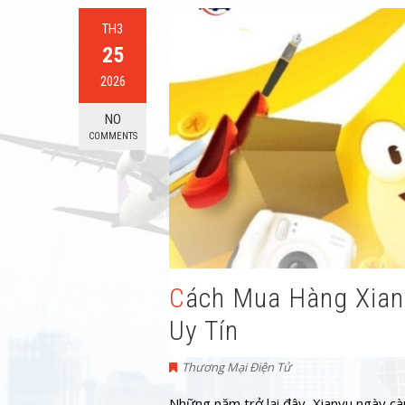
TH3
25
2026
NO
COMMENTS
Cách Mua Hàng Xianyu Về Việt Nam Chất Lượng,
Uy Tín
Thương Mại Điện Tử
Những năm trở lại đây, Xianyu ngày càn