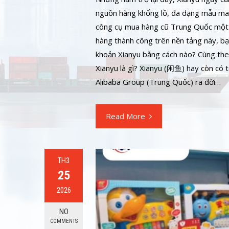
nguồn hàng khổng lồ, đa dạng mẫu mã v
công cụ mua hàng cũ Trung Quốc một c
hàng thành công trên nền tảng này, bạn
khoản Xianyu bằng cách nào? Cùng theo 
Xianyu là gì? Xianyu (闲鱼) hay còn có 
Alibaba Group (Trung Quốc) ra đời…
Read More
TH3
25
2026
NO
COMMENTS