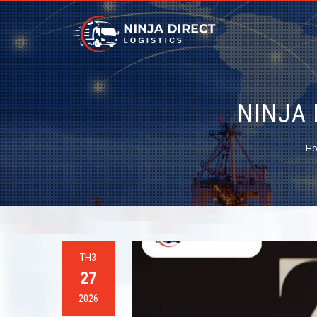
NINJA 
H
TH3
27
2026